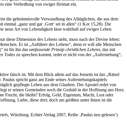
en eine Verheißung von ewiger Heimat ein.
eist die geheimnisvolle Verwandlung des Alltäglichen, die aus dem
 einmal „ganz und gar ‚Gott‘ sei in allen“ (1 Kor 15,28). Die
ie neue Art von Lebendigkeit lässt wahrhaft auf ewiges Leben
nur diese Dimension des Lebens sieht, muss nach der Devise leben:
Menschen. Er ist „Anführer des Lebens“, denn er will alle Menschen
“ ist für ihn das
umfassende Prinzip christlichen Lebens
, das mit
 Todes zu sprechen kommt, redet er nicht von der „Auferstehung“,
ive falsch ist. Mit dem Blick allein auf das Jenseits ist das „Rätsel
r. Paulus spricht ganz am Ende seines Auferstehungskapitels
as täglich gepflegte Leben aus dem Glauben. Der Apostel redet von
ls legt er seinen Gemeinden noch die Geduld in der Hoffnung ans Herz.
ne Frucht, die bleibt? Erfolg, Geld, Eigentum, Macht, Lust oder
ffnung, Liebe, diese drei; doch am größten unter ihnen ist die
iefs, Würzburg, Echter-Verlag 2007, Reihe ‚Paulus neu gelesen‘)