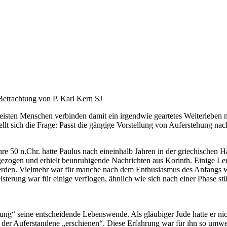
 Betrachtung von P. Karl Kern SJ
isten Menschen verbinden damit ein irgendwie geartetes Weiterleben n
ellt sich die Frage: Passt die gängige Vorstellung von Auferstehung 
hre 50 n.Chr. hatte Paulus nach eineinhalb Jahren in der griechischen
ogen und erhielt beunruhigende Nachrichten aus Korinth. Einige Leute
erden. Vielmehr war für manche nach dem Enthusiasmus des Anfangs wied
terung war für einige verflogen, ähnlich wie sich nach einer Phase st
g“ seine entscheidende Lebenswende. Als gläubiger Jude hatte er nich
er Auferstandene „erschienen“. Diese Erfahrung war für ihn so umwerfe