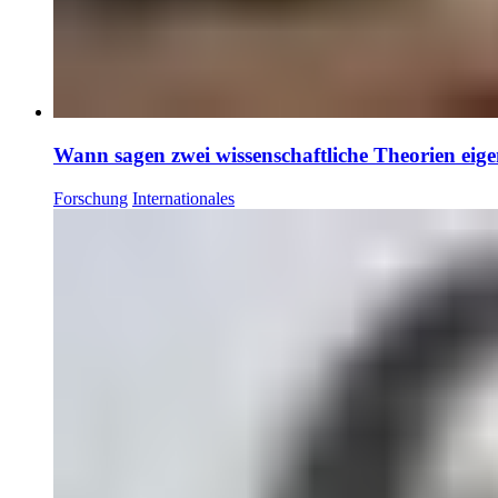
Wann sagen zwei wissenschaftliche Theorien eige
Forschung
Internationales