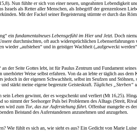
5,8). Nun fühlte er sich von einer neuen, ungeahnten Lebendigkeit und 
as Israels als Retter aller Menschen, als Inbegriff der grenzenlosen L
künden. Mit der Fackel seiner Begeisterung stürmte er durch das Römi
ung“ ein
fundamentalneues Lebensgefühl im Hier und Jetzt
. Doch niema
sere durchmischten, oft auch widersprüchlichen Lebenserfahrungen w
wieder „aufstehen“ und in geistiger Wachheit („aufgeweckt werden“) zu
 an der Seite Gottes lebt, ist für Paulus Zentrum und Fundament seine
erhörter Weise selbst erfahren. Von da an lebte er täglich aus dem 
s jedoch in der eigenen Schwachheit, selbst im Seufzen und Stöhnen, s
 und stärkt meine eigene begrenzte Geisteskraft.
Tägliches „Sterben“ 
h sein Leben gewinnt, der es wegschenkt und verliert (Mt 16,25). Hin
nd so nimmt der Seelsorger Puls bei Problemen des Alltags (Streit, Riv
ben wird zum
Tor
,
das zur Auferstehung führt
. Offenbar mangelte es de
eibenden Beistand des Auferstandenen anzunehmen und anzugehen.
en? Wie fühlt es sich an, wie sieht es aus? Ein Gedicht von Marie Luis