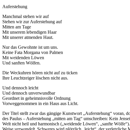
Auferstehung
Manchmal stehen wir auf
Stehen wir zur Auferstehung auf
Mitten am Tage
Mit unserem lebendigen Haar
Mit unserer atmenden Haut.
Nur das Gewohnte ist um uns.
Keine Fata Morgana von Palmen
Mit weidenden Löwen
Und sanften Wölfen.
Die Weckuhren hören nicht auf zu ticken
Ihre Leuchtzeiger löschen nicht aus.
Und dennoch leicht
Und dennoch unverwundbar
Geordnet in geheimnisvolle Ordnung
Vorweggenommen in ein Haus aus Licht.
Der Titel stellt zwar das gängige Kunstwort „Auferstehung“ voran, doc
des Paulus – Auferstehung „mitten am Tag“ umschreiben: Kein Jensei
Welt nicht heil und harmonisch („weidende Löwen“, „sanfte Wölfe“).
Weise
verwandelt
. Schweres wird plötzlich „leicht“, der verletzlich