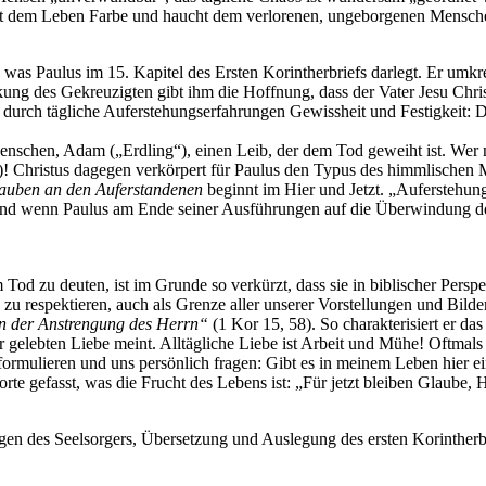
eiht dem Leben Farbe und haucht dem verlorenen, ungeborgenen Mensch
 was Paulus im 15. Kapitel des Ersten Korintherbriefs darlegt. Er umkr
ng des Gekreuzigten gibt ihm die Hoffnung, dass der Vater Jesu Christi
 durch tägliche Auferstehungserfahrungen Gewissheit und Festigkeit: D
enschen, Adam („Erdling“), einen Leib, der dem Tod geweiht ist. Wer 
)! Christus dagegen verkörpert für Paulus den Typus des himmlischen 
auben an den Auferstandenen
beginnt im Hier und Jetzt. „Auferstehung
nd wenn Paulus am Ende seiner Ausführungen auf die Überwindung des
Tod zu deuten, ist im Grunde so verkürzt, dass sie in biblischer Perspekt
zu respektieren, auch als Grenze aller unserer Vorstellungen und Bilde
in der Anstrengung des Herrn“
(1 Kor 15, 58). So charakterisiert er d
er gelebten Liebe meint. Alltägliche Liebe ist Arbeit und Mühe! Oftma
formulieren und uns persönlich fragen: Gibt es in meinem Leben hier ei
e gefasst, was die Frucht des Lebens ist: „Für jetzt bleiben Glaube, Ho
en des Seelsorgers, Übersetzung und Auslegung des ersten Korintherbr