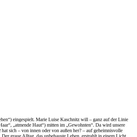
hen“) eingespielt. Marie Luise Kaschnitz will – ganz auf der Linie
s Haar“, „atmende Haut“) mitten im „Gewohnten“. Da wird unsere
t
hat sich – von innen oder von außen her? – auf geheimnisvolle
Der graue Alltag, das unbehauste Leben, erstrahlt in einem Licht,