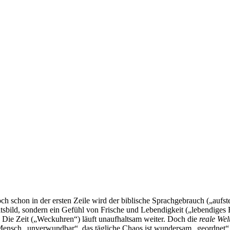
h schon in der ersten Zeile wird der biblische Sprachgebrauch („aufste
tsbild, sondern ein Gefühl von Frische und Lebendigkeit („lebendige
 Die Zeit („Weckuhren“) läuft unaufhaltsam weiter. Doch die
reale Wel
e Mensch „unverwundbar“, das tägliche Chaos ist wundersam „geordnet“. 