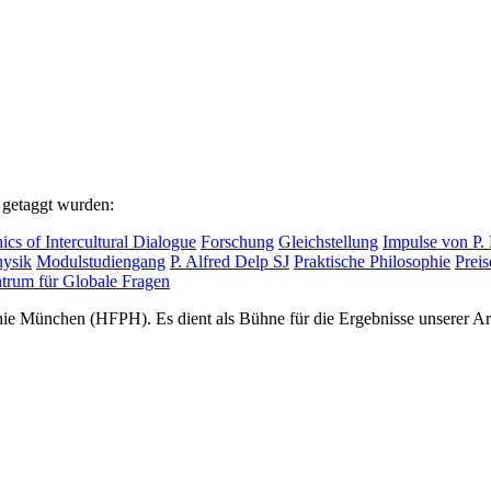
d getaggt wurden:
ics of Intercultural Dialogue
Forschung
Gleichstellung
Impulse von P.
ysik
Modulstudiengang
P. Alfred Delp SJ
Praktische Philosophie
Prei
trum für Globale Fragen
e München (HFPH). Es dient als Bühne für die Ergebnisse unserer Arbe