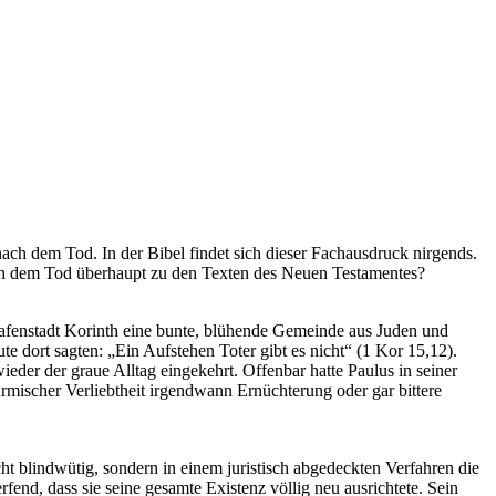
ach dem Tod. In der Bibel findet sich dieser Fachausdruck nirgends.
nach dem Tod überhaupt zu den Texten des Neuen Testamentes?
 Hafenstadt Korinth eine bunte, blühende Gemeinde aus Juden und
 dort sagten: „Ein Aufstehen Toter gibt es nicht“ (1 Kor 15,12).
er der graue Alltag eingekehrt. Offenbar hatte Paulus in seiner
ürmischer Verliebtheit irgendwann Ernüchterung oder gar bittere
t blindwütig, sondern in einem juristisch abgedeckten Verfahren die
nd, dass sie seine gesamte Existenz völlig neu ausrichtete. Sein