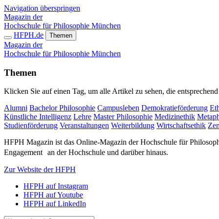
Navigation überspringen
Magazin der
Hochschule für Philosophie München
HFPH.de
Themen
Magazin der
Hochschule für Philosophie München
Themen
Klicken Sie auf einen Tag, um alle Artikel zu sehen, die entsprechen
Alumni
Bachelor Philosophie
Campusleben
Demokratieförderung
Eth
Künstliche Intelligenz
Lehre
Master Philosophie
Medizinethik
Metaph
Studienförderung
Veranstaltungen
Weiterbildung
Wirtschaftsethik
Zen
HFPH Magazin ist das Online-Magazin der Hochschule für Philosophi
Engagement an der Hochschule und darüber hinaus.
Zur Website der HFPH
HFPH auf Instagram
HFPH auf Youtube
HFPH auf LinkedIn