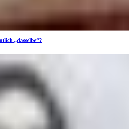
ntlich „dasselbe“?