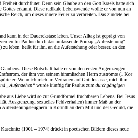
Freiheit durchflutet. Denn sein Glaube an den Gott Israels hatte sich
iebe Gottes erkannt. Diese radikale Lebenswende wollte er von nun an
sche Reich, um dieses innere Feuer zu verbreiten. Das zündete bei
nd kann in der Dauerekstase leben. Unser Alltag ist geprägt von
erden für Paulus durch das umfassende Prinzip „Auferstehung“
 leben, heißt für ihn, an die Auferstehung oder besser, an den
s Glaubens. Diese Botschaft hatte er von den ersten Augenzeugen
Kraftstrom, der ihm von seinem himmlischen Herrn zuströmte (1 Kor
pürte er: Wenn ich mich im Vertrauen auf Gott loslasse, mich ihm
und „Auferstehen“
wurde künftig für Paulus zum
durchgängigen
gabe aus Liebe wird so zur Grundformel fruchtbaren Lebens. Bei Jesus
alität, Ausgrenzung, sexuelles Fehlverhalten) immer Maß an der
n Auferstehungsleugnern in Korinth an dem Mut und der Geduld, die
e Kaschnitz (1901 – 1974) drückt in poetischen Bildern dieses neue