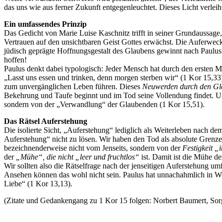
das uns wie aus ferner Zukunft entgegenleuchtet. Dieses Licht verl
Ein umfassendes Prinzip
Das Gedicht von Marie Luise Kaschnitz trifft in seiner Grundaussage,
Vertrauen auf den unsichtbaren Geist Gottes erwächst. Die Auferwecku
jüdisch geprägte Hoffnungsgestalt des Glaubens gewinnt nach Paulus
hoffen!
Paulus denkt dabei typologisch: Jeder Mensch hat durch den ersten M
„Lasst uns essen und trinken, denn morgen sterben wir“ (1 Kor 15,33
zum unvergänglichen Leben führen. Dieses
Neuwerden durch den Gl
Bekehrung und Taufe beginnt und im Tod seine Vollendung findet. U
sondern von der „Verwandlung“ der Glaubenden (1 Kor 15,51).
Das Rätsel Auferstehung
Die isolierte Sicht, „Auferstehung“ lediglich als Weiterleben nach dem 
Auferstehung“ nicht zu lösen. Wir haben den Tod als absolute Grenze 
bezeichnenderweise nicht vom Jenseits, sondern von der
Festigkeit „
der
„Mühe“, die nicht „leer und fruchtlos“
ist. Damit ist die Mühe d
Wir sollten also die Rätselfrage nach der jenseitigen Auferstehung um
Ansehen können das wohl nicht sein. Paulus hat unnachahmlich in Wort
Liebe“ (1 Kor 13,13).
(Zitate und Gedankengang zu 1 Kor 15 folgen: Norbert Baumert, Sorg