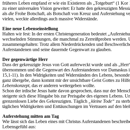
früheres Leben empfand er wie ein Existieren als „Totgeburt“ (1 Kor 1
zu einer universalen Vision geweitet: Er hatte den gekreuzigten Messi
als
die
Frohe Botschaft, als Botschaft von Kreuz und Auferstehung ver
vielen, weckte allerdings auch massive Widerstände.
Eine neue Lebenseinstellung
Halten wir fest: In der ersten Christengeneration bedeutet „Aufersteh
wechselnden Stimmungen, die manchmal zu Zerreißproben werden. Un
zusammengehalten: Trotz allem Niederdrückenden und Beschwerlichen 
Auferstandenen und seine dauernde Gegenwart zu glauben.
Der gegenwärtige Herr
Dass der gekreuzigte Jesus von Gott auferweckt wurde und als „Herr“
übernommen und die Gegenwart des Auferstandenen vor Damaskus in un
15,1-11). In den Widrigkeiten und Widerständen des Lebens, besonder
ganz übergebe, dann kommt mir der unsichtbare Geist Gottes zu Hilfe
Lebenskonzept
, das er anderen weitergeben wollte.
Schon der irdische Jesus hatte davon gesprochen, dass nur der Mensc
steigerte sich diese Hingabe bis zur Preisgabe des eigenen Lebens. U
grenzenlosen Liebe des Gekreuzigten. Täglich
„kleine Tode“
zu ster
täglichen Widrigkeiten und Enttäuschungen im Vertrauen auf den bl
Auferstehung mitten am Tag
Wie lässt sich das Leben eines mit Christus Auferstandenen beschreib
Lebensgefühl aus: