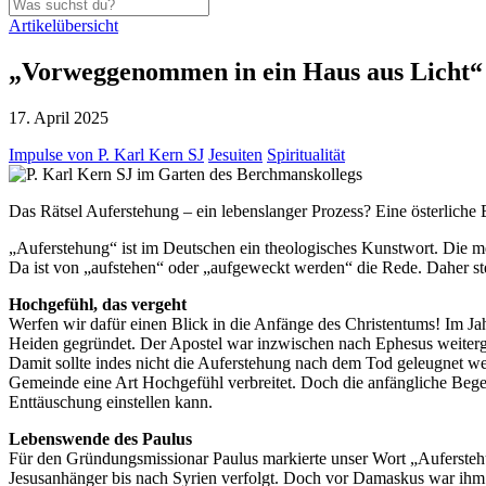
Artikelübersicht
„Vorweggenommen in ein Haus aus Licht“
17. April 2025
Impulse von P. Karl Kern SJ
Jesuiten
Spiritualität
Das Rätsel Auferstehung – ein lebenslanger Prozess? Eine österliche
„Auferstehung“ ist im Deutschen ein theologisches Kunstwort. Die me
Da ist von „aufstehen“ oder „aufgeweckt werden“ die Rede. Daher st
Hochgefühl, das vergeht
Werfen wir dafür einen Blick in die Anfänge des Christentums! Im Ja
Heiden gegründet. Der Apostel war inzwischen nach Ephesus weitergez
Damit sollte indes nicht die Auferstehung nach dem Tod geleugnet w
Gemeinde eine Art Hochgefühl verbreitet. Doch die anfängliche Begeis
Enttäuschung einstellen kann.
Lebenswende des Paulus
Für den Gründungsmissionar Paulus markierte unser Wort „Auferstehun
Jesusanhänger bis nach Syrien verfolgt. Doch vor Damaskus war ihm d