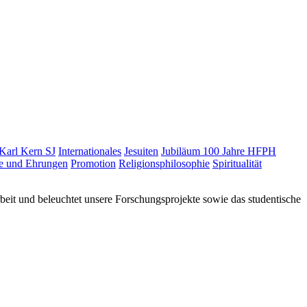
 Karl Kern SJ
Internationales
Jesuiten
Jubiläum 100 Jahre HFPH
se und Ehrungen
Promotion
Religionsphilosophie
Spiritualität
it und beleuchtet unsere Forschungsprojekte sowie das studentische