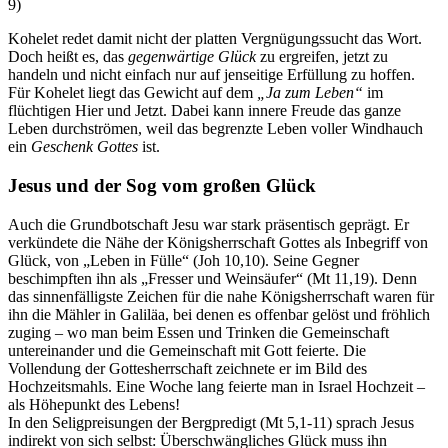
9)
Kohelet redet damit nicht der platten Vergnügungssucht das Wort.
Doch heißt es, das
gegenwärtige Glück
zu ergreifen, jetzt zu
handeln und nicht einfach nur auf jenseitige Erfüllung zu hoffen.
Für Kohelet liegt das Gewicht auf dem
„Ja zum Leben“
im
flüchtigen Hier und Jetzt. Dabei kann innere Freude das ganze
Leben durchströmen, weil das begrenzte Leben voller Windhauch
ein
Geschenk Gottes
ist.
Jesus und der Sog vom großen Glück
Auch die Grundbotschaft Jesu war stark präsentisch geprägt. Er
verkündete die Nähe der Königsherrschaft Gottes als Inbegriff von
Glück, von „Leben in Fülle“ (Joh 10,10). Seine Gegner
beschimpften ihn als „Fresser und Weinsäufer“ (Mt 11,19). Denn
das sinnenfälligste Zeichen für die nahe Königsherrschaft waren für
ihn die Mähler in Galiläa, bei denen es offenbar gelöst und fröhlich
zuging – wo man beim Essen und Trinken die Gemeinschaft
untereinander und die Gemeinschaft mit Gott feierte. Die
Vollendung der Gottesherrschaft zeichnete er im Bild des
Hochzeitsmahls. Eine Woche lang feierte man in Israel Hochzeit –
als Höhepunkt des Lebens!
In den Seligpreisungen der Bergpredigt (Mt 5,1-11) sprach Jesus
indirekt von sich selbst: Überschwängliches Glück muss ihn