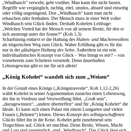
„Windhauch“ verweht, geht vorüber. Man kann ihn nicht fassen.
Begriffe wie vergänglich, nichtig, eitel, sinnlos, absurd sind einseitig
oder völlig ungenügend. Den „Windhauch“ kann man nicht
erhaschen oder festhalten. Der Mensch muss in einer Welt voller
Windhauch sein Glück finden. Deshalb Kohelets Leitfrage:
„Welchen Vorteil hat der Mensch von all seinem Besitz, für den er
sich anstrengt unter der Sonne?“ (Koh 1,3)
Scharfsinnig entlarvt er die Haltung des
Haben- und Machenwollens
als trügerischen Weg zum Glück. Wahre Erfüllung gibt es für ihn
nur in der
gläubigen Haltung des Seins
. Außerdem ist ein rein
individualistisches Konzept von Glück – Was bringt es
mir
? – von
vorneherein zum Scheitern verurteilt. Denn dauerhaften
Lebensgewinn gibt es nie für sich allein!
„König Kohelet“ wandelt sich zum „Weisen“
In der Gestalt eines Königs („Königstravestie“, Koh 1,12-2,26)
wählt Kohelet in seiner Argumentation zunächst einen Lebensweg,
der ihn in Verdruss und Verzweiflung führt. „Groß sein“,
„dazugewinnen“, „andere übertreffen“ sind für „König Kohelet“ die
Ideale. Er kann sich einen Palast mit einem Lustgarten und vielen
Frauen („Brüsten“) leisten. Dieses
Konzept des selbstgeschaffenen
Glücks
führt ihn in die Krise. Kohelet geht zunehmend sein
Trugschluss auf, Glück sei machbar. Denn Besitz, Wissen, Macht
und Lust sind vergänglich, sind „Windhauch“. Das Glück lässt sich