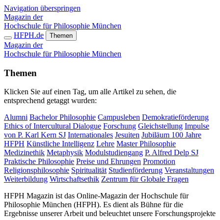
Navigation überspringen
Magazin der
Hochschule für Philosophie München
HFPH.de
Themen
Magazin der
Hochschule für Philosophie München
Themen
Klicken Sie auf einen Tag, um alle Artikel zu sehen, die
entsprechend getaggt wurden:
Alumni
Bachelor Philosophie
Campusleben
Demokratieförderung
Ethics of Intercultural Dialogue
Forschung
Gleichstellung
Impulse
von P. Karl Kern SJ
Internationales
Jesuiten
Jubiläum 100 Jahre
HFPH
Künstliche Intelligenz
Lehre
Master Philosophie
Medizinethik
Metaphysik
Modulstudiengang
P. Alfred Delp SJ
Praktische Philosophie
Preise und Ehrungen
Promotion
Religionsphilosophie
Spiritualität
Studienförderung
Veranstaltungen
Weiterbildung
Wirtschaftsethik
Zentrum für Globale Fragen
HFPH Magazin ist das Online-Magazin der Hochschule für
Philosophie München (HFPH). Es dient als Bühne für die
Ergebnisse unserer Arbeit und beleuchtet unsere Forschungsprojekte