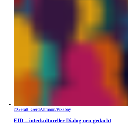
©Geralt_GerdAltmann/Pixabay
EID – interkultureller Dialog neu gedacht