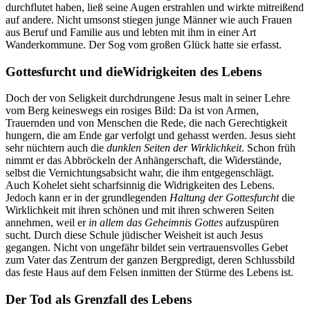
durchflutet haben, ließ seine Augen erstrahlen und wirkte mitreißend
auf andere. Nicht umsonst stiegen junge Männer wie auch Frauen
aus Beruf und Familie aus und lebten mit ihm in einer Art
Wanderkommune. Der Sog vom großen Glück hatte sie erfasst.
Gottesfurcht und dieWidrigkeiten des Lebens
Doch der von Seligkeit durchdrungene Jesus malt in seiner Lehre
vom Berg keineswegs ein rosiges Bild: Da ist von Armen,
Trauernden und von Menschen die Rede, die nach Gerechtigkeit
hungern, die am Ende gar verfolgt und gehasst werden. Jesus sieht
sehr nüchtern auch die
dunklen Seiten der Wirklichkeit
. Schon früh
nimmt er das Abbröckeln der Anhängerschaft, die Widerstände,
selbst die Vernichtungsabsicht wahr, die ihm entgegenschlägt.
Auch Kohelet sieht scharfsinnig die Widrigkeiten des Lebens.
Jedoch kann er in der grundlegenden
Haltung der Gottesfurcht
die
Wirklichkeit mit ihren schönen und mit ihren schweren Seiten
annehmen, weil er
in allem das Geheimnis Gottes
aufzuspüren
sucht. Durch diese Schule jüdischer Weisheit ist auch Jesus
gegangen. Nicht von ungefähr bildet sein vertrauensvolles Gebet
zum Vater das Zentrum der ganzen Bergpredigt, deren Schlussbild
das feste Haus auf dem Felsen inmitten der Stürme des Lebens ist.
Der Tod als Grenzfall des Lebens