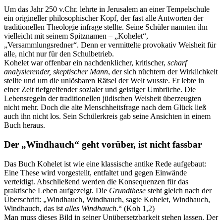
Um das Jahr 250 v.Chr. lehrte in Jerusalem an einer Tempelschule
ein origineller philosophischer Kopf, der fast alle Antworten der
traditionellen Theologie infrage stellte. Seine Schüler nannten ihn –
vielleicht mit seinem Spitznamen – „Kohelet“,
„Versammlungsredner“. Denn er vermittelte provokativ Weisheit für
alle, nicht nur für den Schulbetrieb.
Kohelet war offenbar ein nachdenklicher, kritischer,
scharf
analysierender, skeptischer Mann
, der sich nüchtern der Wirklichkeit
stellte und um die unlösbaren Rätsel der Welt wusste. Er lebte in
einer Zeit tiefgreifender sozialer und geistiger Umbrüche. Die
Lebensregeln der traditionellen jüdischen Weisheit überzeugten
nicht mehr. Doch die alte Menschheitsfrage nach dem Glück ließ
auch ihn nicht los. Sein Schülerkreis gab seine Ansichten in einem
Buch heraus.
Der „Windhauch“ geht vorüber, ist nicht fassbar
Das Buch Kohelet ist wie eine klassische antike Rede aufgebaut:
Eine These wird vorgestellt, entfaltet und gegen Einwände
verteidigt. Abschließend werden die Konsequenzen für das
praktische Leben aufgezeigt. Die
Grundthese
steht gleich nach der
Überschrift: „Windhauch, Windhauch, sagte Kohelet, Windhauch,
Windhauch, das ist
alles Windhauch
.“ (Koh 1,2)
Man muss dieses Bild in seiner Unübersetzbarkeit stehen lassen. Der