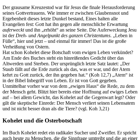
Der grausame Kreuzestod war für Jesus die finale Herausforderung
seines Gottvertrauens. Wie immer er zwischen Glaubensnot und
Ergebenheit dieses letzte Dunkel bestand, Eines halten alle
Evangelien fest: Gott hat ihn gegen alle menschliche Erwartung
auferweckt
und ihn „erhöht“ an seine Seite. Die Auferweckung Jesu
ist der
Dreh- und Angelpunkt des ganzen Christentums
. „Leben in
Fülle“, hier und jetzt – und einmal für immer! Das ist die große
Verheißung von Ostern.
Hat schon Kohelet diese Botschaft vom ewigen Leben verkündet?
Am Ende des Buches steht ein hinreißendes Gedicht über das
Altwerden und Sterben. Der ursprünglich letzte Satz lautet: „Der
Staub fällt auf die Erde zurück als das, was er war, und der Atem
kehrt zu Gott zurück, der ihn gegeben hat.“ (Koh 12,7) „Atem“ ist
in der Bibel Inbegriff von Leben. Er ist von Gott gegeben.
Unmittelbar vorher war von dem „ewigen Haus“ die Rede, zu dem
der Mensch geht. Blitzt hier bereits eine Hoffnung auf ewiges Leben
auf – bei allem Gewicht, das Kohelet auf die Gegenwart legt? Oder
gilt die skeptische Einrede: Der Mensch verliert seinen Lebensatem
und ist nicht besser dran als die Tiere? (vgl. Koh 3,21)
Kohelet und die Osterbotschaft
Im Buch Kohelet redet ein radikaler Sucher und Zweifler. Er spricht
auch heute zu Menschen, die die Sinnfrage umtreibt und die an einer