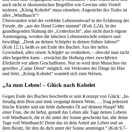
auch nicht in ökonomischen Begriffen wie Gewinn oder Vorteil
taxieren. „König Kohelet“ muss einsehen: Angesichts des Todes ist
alles „Windhauch“!
Überwunden wird der verfehlte Lebensentwurf in der Erfahrung der
Freude, die „aus der Hand Gottes stammt“ (Koh 2,24). In der
grundlegenden Haltung der „Gottesfurcht“, also nicht durch eigene
Anstrengung, werden die falschen Lebensentwürfe entlarvt und
bewältigt. „Denk an deinen Schöpfer in deinen frühen Jahren!“
(Koh 12,1), heißt es am Ende des Buches. Aus der tiefen
Gewissheit,
alles
einem
Schöpfer
zu verdanken
, – obwohl man nicht
alles begreifen kann – erwächst die
Haltung einer zweckfreien
Ehrfurcht
vor allem Geschaffenen. Nur so wird dem Menschen ein
gereiftes „Carpe Diem“ möglich, ein Verkosten der Dinge im Hier
und Jetzt. „König Kohelet“ wandelt sich zum Weisen.
„Ja zum Leben! –
Glück nach Kohelet
Gegen Ende des Buches beschreibt er sein Konzept von Glück: „Iss
freudig dein Brot und trink vergnügt deinen Wein; … Trag jederzeit
frische Kleider und nie fehle duftendes Öl auf deinem Haupt! Mit
einer Frau, die du liebst, genieß das Leben alle Tage deines Lebens
voll Windhauch, die er dir unter der Sonne geschenkt hat, alle deine
Tage voll Windhauch! Denn das ist dein Anteil am Leben und an
dem Besitz, für den du dich unter der Sonne anstrengst.“ (Koh 9,7-