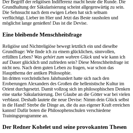
Der Begriff der religiösen Indifferenz macht heute die Runde. Die
Grundhaltung der Säkularisierung scheint allgegenwärtig zu sein.
Die Sehnsucht nach dem ewigen Leben hat sich seltsam
verflüchtigt. Lieber im Hier und Jetzt das Beste rausholen und
möglichst lange genießen! Das ist die Devise.
Eine bleibende Menschheitsfrage
Religiöse und Nichtreligiöse bewegt letztlich ein und dieselbe
Grundfrage: Wie finde ich zu einem glücklichen, sinnvollen,
erfüllten Leben?
Was gehört zum wahren Glück
und wie kann ich
auf Dauer glücklich und zufrieden sein? Diese Menschheitsfrage ist
nicht neu. Nach dem guten Leben zu fragen, war schon das
Hauptthema der antiken Philosophie.
Im dritten vorchristlichen Jahrhundert hatte sich nach den
Eroberungen Alexanders des Großen die hellenistische Kultur im
Orient durchgesetzt. Damit vollzog sich im philosophischen Denken
eine starke Säkularisierung. Der Glaube an die Götter war bei vielen
verblasst. Deshalb lautete die neue Devise: Nimm dein Glück selbst
in die Hand! Strebe die Dinge an, die du aus eigener Kraft erreichen
kannst! Dafür boten die Philosophenschulen verschiedene
Trainingsprogramme an.
Der Redner Kohelet und seine provokanten Thesen