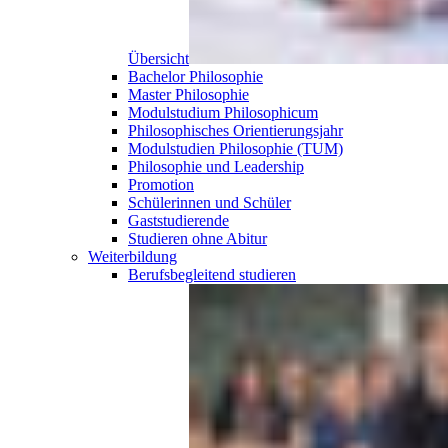
Übersicht
Bachelor Philosophie
Master Philosophie
Modulstudium Philosophicum
Philosophisches Orientierungsjahr
Modulstudien Philosophie (TUM)
Philosophie und Leadership
Promotion
Schülerinnen und Schüler
Gaststudierende
Studieren ohne Abitur
Weiterbildung
Berufsbegleitend
studieren