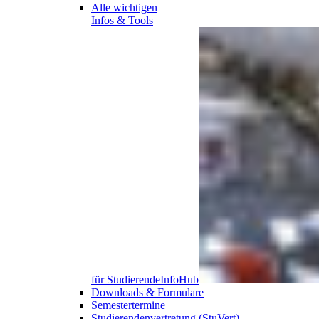
Alle wichtigen
Infos & Tools
für
Studierende
InfoHub
Downloads & Formulare
Semestertermine
Studierendenvertretung (StuVert)