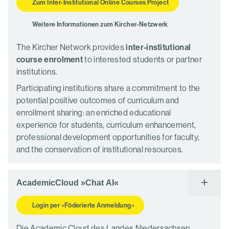
Zum Inter-Institutional Online Courses Project
Weitere Informationen zum Kircher-Netzwerk
The Kircher Network provides
inter-institutional
course enrolment
to interested students or partner
institutions.
Participating institutions share a commitment to the
potential positive outcomes of curriculum and
enrollment sharing: an enriched educational
experience for students, curriculum enhancement,
professional development opportunities for faculty,
and the conservation of institutional resources.
AcademicCloud »Chat AI«
Login per »Föderierte Anmeldung«
Die Academic Cloud des Landes Niedersachsen