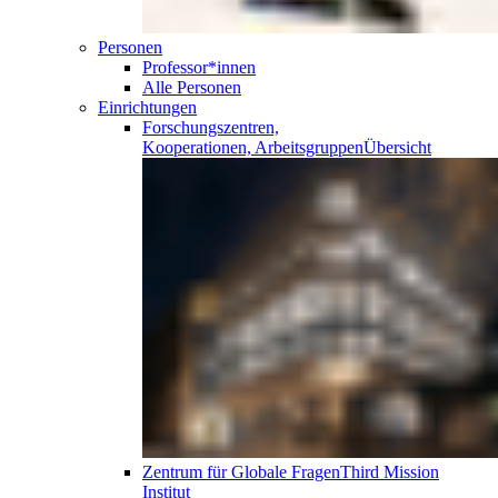
Personen
Professor*innen
Alle Personen
Einrichtungen
Forschungszentren,
Kooperationen, Arbeitsgruppen
Übersicht
Zentrum für Globale Fragen
Third Mission
Institut