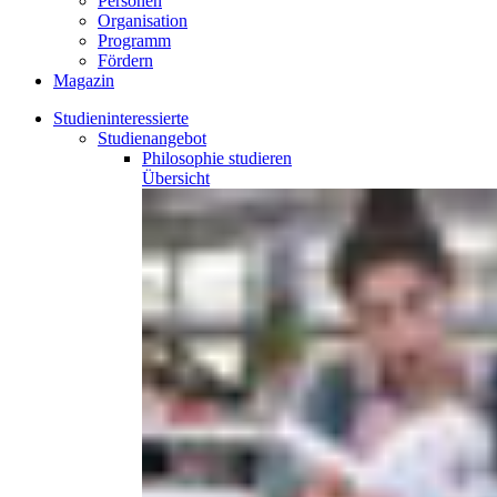
Personen
Organisation
Programm
Fördern
Magazin
Studieninteressierte
Studienangebot
Philosophie
studieren
Übersicht