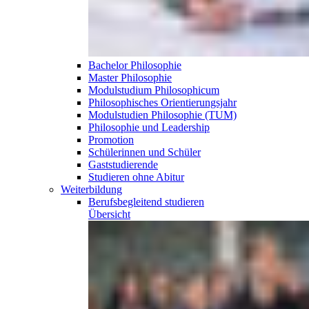
Bachelor Philosophie
Master Philosophie
Modulstudium Philosophicum
Philosophisches Orientierungsjahr
Modulstudien Philosophie (TUM)
Philosophie und Leadership
Promotion
Schülerinnen und Schüler
Gaststudierende
Studieren ohne Abitur
Weiterbildung
Berufsbegleitend
studieren
Übersicht