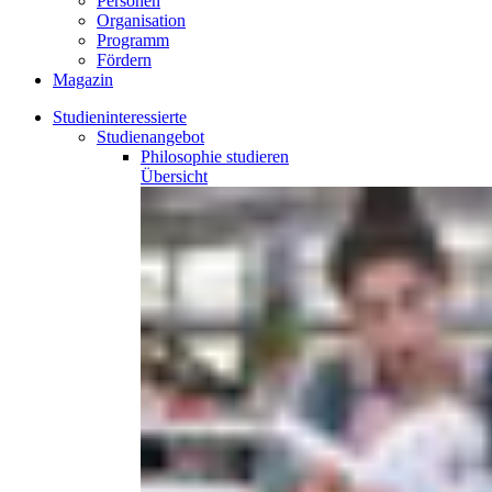
Personen
Organisation
Programm
Fördern
Magazin
Studieninteressierte
Studienangebot
Philosophie
studieren
Übersicht