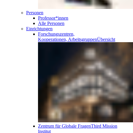
Personen
Professor*innen
Alle Personen
Einrichtungen
Forschungszentren,
Kooperationen, Arbeitsgruppen
Übersicht
Zentrum für Globale Fragen
Third Mission
Institut