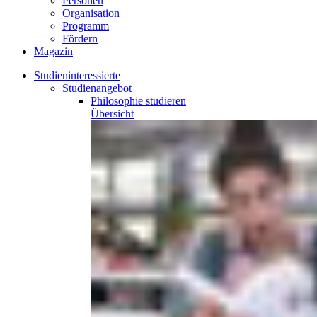
Personen
Organisation
Programm
Fördern
Magazin
Studieninteressierte
Studienangebot
Philosophie
studieren
Übersicht