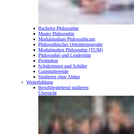
Bachelor Philosophie
Master Philosophie
Modulstudium Philosophicum
Philosophisches Orientierungsjahr
Modulstudien Philosophie (TUM)
Philosophie und Leadership
Promotion
Schülerinnen und Schüler
Gaststudierende
Studieren ohne Abitur
Weiterbildung
Berufsbegleitend
studieren
Übersicht