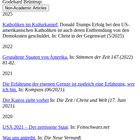
Godehard Brüntrup:
Non-Academic Articles
2025
Katholiken im Kulturkampf:
Donald Trumps Erfolg bei den US-
amerikanischen Katholiken ist auch deren Entfremdung von den
Demokraten geschuldet. In: Christ in der Gegenwart (5/2025)
2022
Gespaltene Staaten von Amerika.
In:
Stimmen der Zeit 147 (2022)
81-82.
2021
Die Erfahrung der eigenen Grenze ist zugleich eine Erfahrung, wer
ich bin.
In:
Kompass (06/2021).
Der Kairos zieht vorbei
In:
Die Zeit / Christ und Welt (17. Juni
2021).
2020
USA 2021 – Der zerrissene Staat
. In:
Feinschwarz.net
Was uns antreibt.
In:
Die Neue Vernunft.