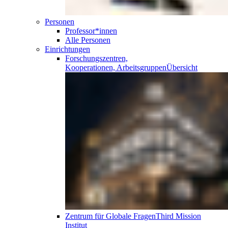
Personen
Professor*innen
Alle Personen
Einrichtungen
Forschungszentren,
Kooperationen, Arbeitsgruppen
Übersicht
Zentrum für Globale Fragen
Third Mission
Institut