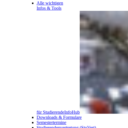
Alle wichtigen
Infos & Tools
für
Studierende
InfoHub
Downloads & Formulare
Semestertermine
Studierendenvertretung (StuVert)