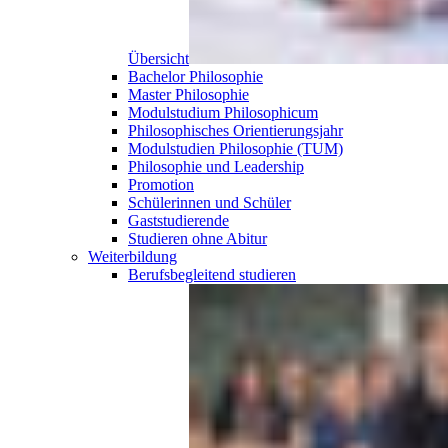
Übersicht
Bachelor Philosophie
Master Philosophie
Modulstudium Philosophicum
Philosophisches Orientierungsjahr
Modulstudien Philosophie (TUM)
Philosophie und Leadership
Promotion
Schülerinnen und Schüler
Gaststudierende
Studieren ohne Abitur
Weiterbildung
Berufsbegleitend
studieren