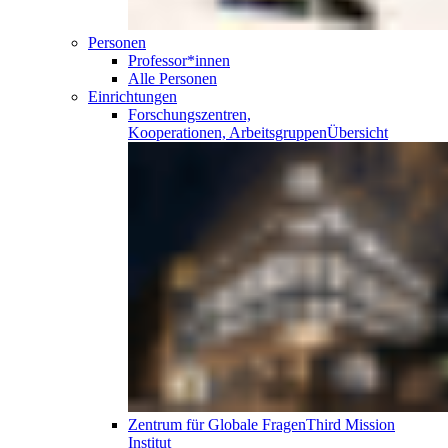
Personen
Professor*innen
Alle Personen
Einrichtungen
Forschungszentren,
Kooperationen, Arbeitsgruppen
Übersicht
Zentrum für Globale Fragen
Third Mission
Institut