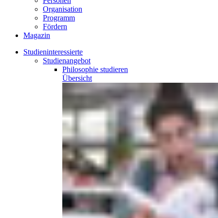
Personen
Organisation
Programm
Fördern
Magazin
Studieninteressierte
Studienangebot
Philosophie
studieren
Übersicht