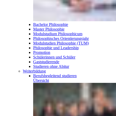
Bachelor Philosophie
Master Philosophie
Modulstudium Philosophicum
Philosophisches Orientierungsjahr
Modulstudien Philosophie (TUM)
Philosophie und Leadership
Promotion
Schülerinnen und Schüler
Gaststudierende
Studieren ohne Abitur
Weiterbildung
Berufsbegleitend
studieren
Übersicht