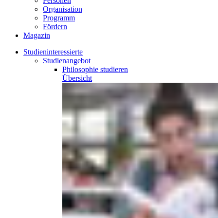
Personen
Organisation
Programm
Fördern
Magazin
Studieninteressierte
Studienangebot
Philosophie
studieren
Übersicht