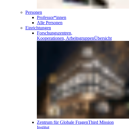
Personen
Professor*innen
Alle Personen
Einrichtungen
Forschungszentren,
Kooperationen, Arbeitsgruppen
Übersicht
Zentrum für Globale Fragen
Third Mission
Institut