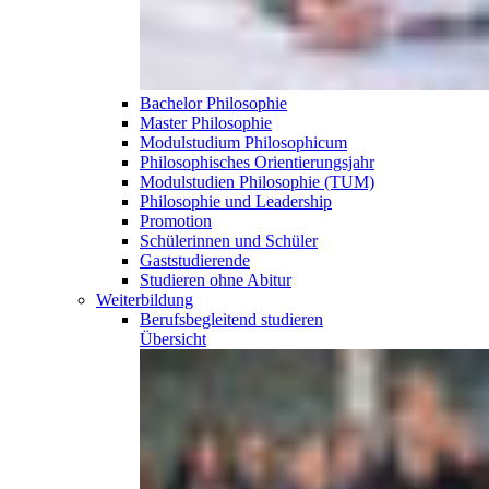
Bachelor Philosophie
Master Philosophie
Modulstudium Philosophicum
Philosophisches Orientierungsjahr
Modulstudien Philosophie (TUM)
Philosophie und Leadership
Promotion
Schülerinnen und Schüler
Gaststudierende
Studieren ohne Abitur
Weiterbildung
Berufsbegleitend
studieren
Übersicht