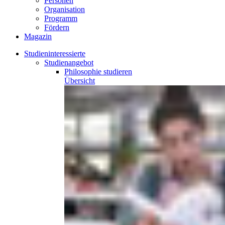
Personen
Organisation
Programm
Fördern
Magazin
Studieninteressierte
Studienangebot
Philosophie
studieren
Übersicht