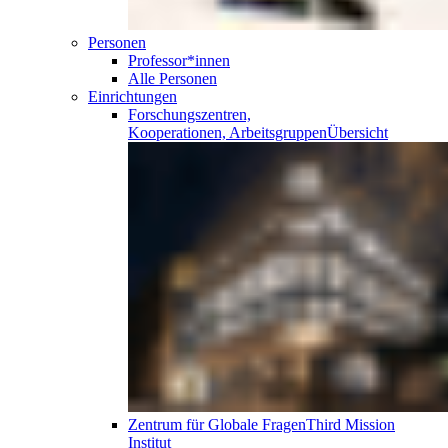
Personen
Professor*innen
Alle Personen
Einrichtungen
Forschungszentren,
Kooperationen, Arbeitsgruppen
Übersicht
Zentrum für Globale Fragen
Third Mission
Institut