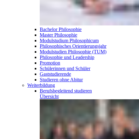
Bachelor Philosophie
Master Philosophie
Modulstudium Philosophicum
Philosophisches Orientierungsjahr
Modulstudien Philosophie (TUM)
Philosophie und Leadership
Promotion
Schülerinnen und Schüler
Gaststudierende
Studieren ohne Abitur
Weiterbildung
Berufsbegleitend
studieren
Übersicht