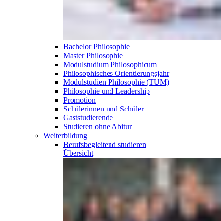
Bachelor Philosophie
Master Philosophie
Modulstudium Philosophicum
Philosophisches Orientierungsjahr
Modulstudien Philosophie (TUM)
Philosophie und Leadership
Promotion
Schülerinnen und Schüler
Gaststudierende
Studieren ohne Abitur
Weiterbildung
Berufsbegleitend
studieren
Übersicht