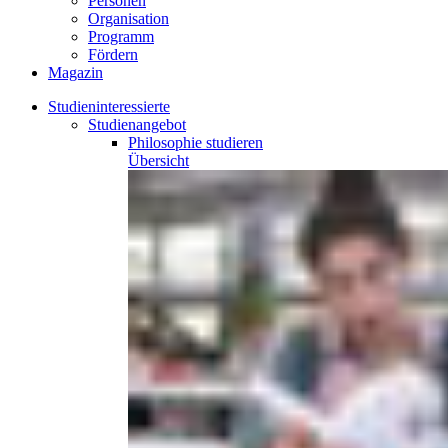
Personen
Organisation
Programm
Fördern
Magazin
Studieninteressierte
Studienangebot
Philosophie
studieren
Übersicht