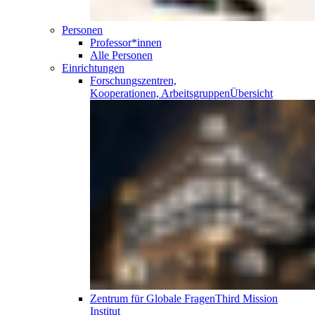
Personen
Professor*innen
Alle Personen
Einrichtungen
Forschungszentren,
Kooperationen, Arbeitsgruppen
Übersicht
Zentrum für Globale Fragen
Third Mission
Institut