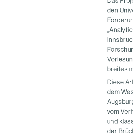
Das Proj
den Univ
Förderun
„Analyti
Innsbruc
Forschun
Vorlesun
breites 
Diese Ar
dem Wese
Augsburg
vom Verh
und klas
der Brüc