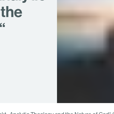
 the
“