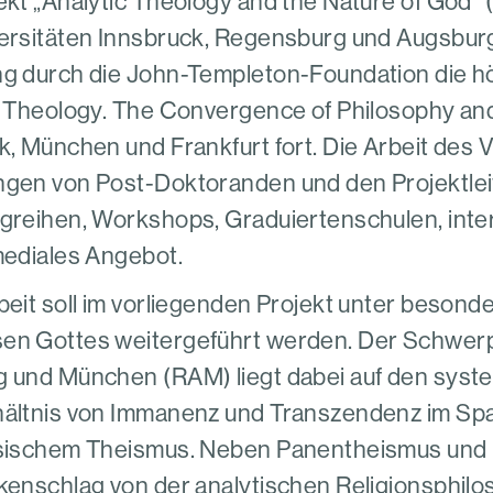
ekt „Analytic Theology and the Nature of God“
ersitäten Innsbruck, Regensburg und Augsbur
g durch die John-Templeton-Foundation die hö
c Theology. The Convergence of Philosophy a
k, München und Frankfurt fort. Die Arbeit des
gen von Post-Doktoranden und den Projektleit
greihen, Workshops, Graduiertenschulen, inte
mediales Angebot.
beit soll im vorliegenden Projekt unter beson
n Gottes weitergeführt werden. Der Schwerp
 und München (RAM) liegt dabei auf den syst
ältnis von Immanenz und Transzendenz im Spa
sischem Theismus. Neben Panentheismus und 
kenschlag von der analytischen Religionsphilo