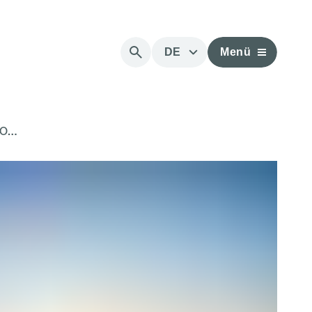
DE
Menü
to…